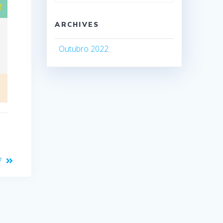
ARCHIVES
Outubro 2022
t
7
: