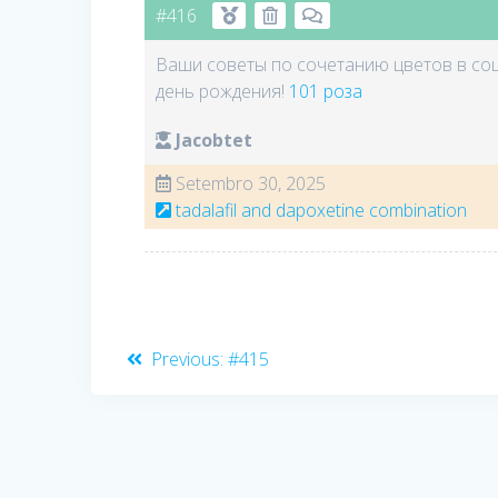
#416
Ваши советы по сочетанию цветов в соц
день рождения!
101 роза
Jacobtet
Setembro 30, 2025
tadalafil and dapoxetine combination
Navegação
Previous
Previous:
#415
post:
de
artigos