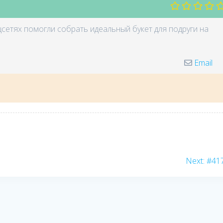
сетях помогли собрать идеальный букет для подруги на
Email
Nex
Next:
#41
post